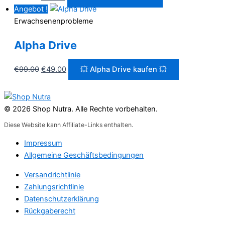
Preis
Preis
Angebot !
war:
ist:
Erwachsenenprobleme
€69.00
€19.00.
Alpha Drive
Ursprünglicher
Aktueller
€
99.00
€
49.00
💥 Alpha Drive kaufen 💥
Preis
Preis
war:
ist:
€99.00
€49.00.
© 2026 Shop Nutra. Alle Rechte vorbehalten.
Diese Website kann Affiliate-Links enthalten.
Impressum
Allgemeine Geschäftsbedingungen
Versandrichtlinie
Zahlungsrichtlinie
Datenschutzerklärung
Rückgaberecht