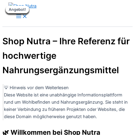
Zum
Angebot!
Angebot!
Angebot!
Angebot!
Angebot!
Angebot!
Angebot!
Angebot!
Angebot!
Angebot!
Inhalt
springen
Shop Nutra – Ihre Referenz für
hochwertige
Nahrungsergänzungsmittel
💡 Hinweis vor dem Weiterlesen
Diese Website ist eine unabhängige Informationsplattform
rund um Wohlbefinden und Nahrungsergänzung. Sie steht in
keiner Verbindung zu früheren Projekten oder Websites, die
diese Domain möglicherweise genutzt haben.
🌿 Willkommen bei Shop Nutra