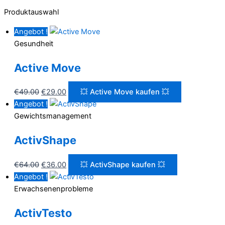
Produktauswahl
Angebot !
Gesundheit
Active Move
Ursprünglicher
Aktueller
€
49.00
€
29.00
💥 Active Move kaufen 💥
Preis
Preis
Angebot !
war:
ist:
Gewichtsmanagement
€49.00
€29.00.
ActivShape
Ursprünglicher
Aktueller
€
64.00
€
36.00
💥 ActivShape kaufen 💥
Preis
Preis
Angebot !
war:
ist:
Erwachsenenprobleme
€64.00
€36.00.
ActivTesto