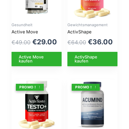
Gesundheit
Gewichtsmanagement
Active Move
ActivShape
Le
Le
Le
Le
€
29.00
€
36.00
€
49.00
€
64.00
prix
prix
prix
prix
Active Move
ActivShape
initial
actuel
initial
actu
kaufen
kaufen
était :
est :
était :
est :
€49.00.
€29.00.
€64.00.
€36.
ANGEBOT !
PROMO !
ANGEBOT !
PROMO !