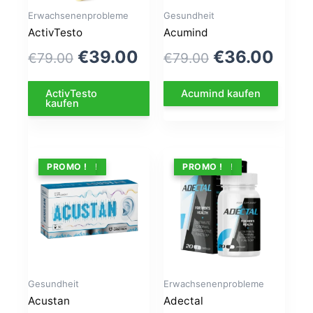
Erwachsenenprobleme
Gesundheit
ActivTesto
Acumind
Le
Le
Le
Le
€
39.00
€
36.00
€
79.00
€
79.00
prix
prix
prix
prix
ActivTesto
Acumind kaufen
initial
actuel
initial
actu
kaufen
était :
est :
était :
est :
€79.00.
€39.00.
€79.00.
€36.
ANGEBOT !
PROMO !
ANGEBOT !
PROMO !
Gesundheit
Erwachsenenprobleme
Acustan
Adectal