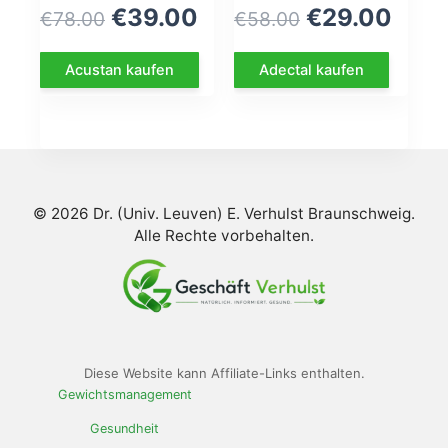
Le
Le
Le
Le
€
39.00
€
29.00
€
78.00
€
58.00
prix
prix
prix
prix
Acustan kaufen
Adectal kaufen
initial
actuel
initial
actu
était :
est :
était :
est :
€78.00.
€39.00.
€58.00.
€29.
© 2026 Dr. (Univ. Leuven) E. Verhulst Braunschweig.
Alle Rechte vorbehalten.
Diese Website kann Affiliate-Links enthalten.
Gewichtsmanagement
Gesundheit