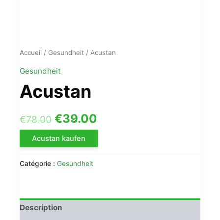
Accueil
/
Gesundheit
/ Acustan
Gesundheit
Acustan
Le
Le
€
39.00
€
78.00
prix
prix
Acustan kaufen
initial
actuel
Catégorie :
Gesundheit
était :
est :
€78.00.
€39.00.
Description