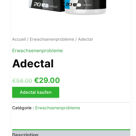
Accueil
/
Erwachsenenprobleme
/ Adectal
Erwachsenenprobleme
Adectal
Le
Le
€
29.00
€
58.00
prix
prix
Adectal kaufen
initial
actuel
Catégorie :
Erwachsenenprobleme
était :
est :
€58.00.
€29.00.
Description