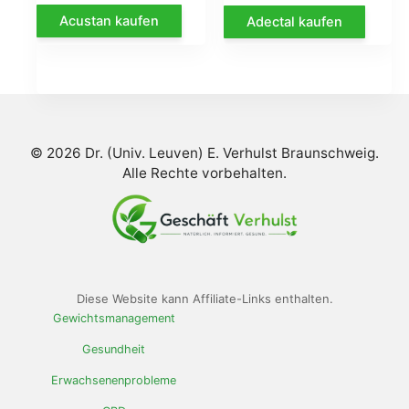
prix
prix
prix
prix
Acustan kaufen
Adectal kaufen
initial
actuel
initial
act
était :
est :
était :
est 
€78.00.
€39.00.
€58.00.
€29
© 2026 Dr. (Univ. Leuven) E. Verhulst Braunschweig.
Alle Rechte vorbehalten.
Diese Website kann Affiliate-Links enthalten.
Gewichtsmanagement
Gesundheit
Erwachsenenprobleme