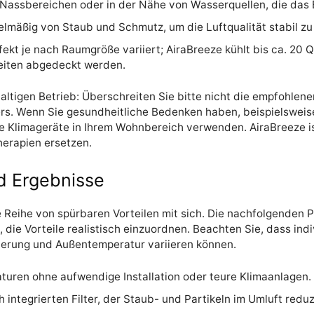
 Nassbereichen oder in der Nähe von Wasserquellen, die das
lmäßig von Staub und Schmutz, um die Luftqualität stabil zu 
fekt je nach Raumgröße variiert; AiraBreeze kühlt bis ca. 20 
heiten abgedeckt werden.
altigen Betrieb: Überschreiten Sie bitte nicht die empfohlen
s. Wenn Sie gesundheitliche Bedenken haben, beispielsweis
ue Klimageräte in Ihrem Wohnbereich verwenden. AiraBreeze is
erapien ersetzen.
d Ergebnisse
 Reihe von spürbaren Vorteilen mit sich. Die nachfolgenden 
ie Vorteile realistisch einzuordnen. Beachten Sie, dass indi
ierung und Außentemperatur variieren können.
uren ohne aufwendige Installation oder teure Klimaanlagen.
 integrierten Filter, der Staub- und Partikeln im Umluft reduz