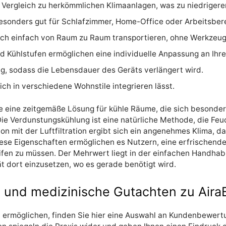
 Vergleich zu herkömmlichen Klimaanlagen, was zu niedrigere
 besonders gut für Schlafzimmer, Home-Office oder Arbeitsber
 sich einfach von Raum zu Raum transportieren, ohne Werkzeuge
nd Kühlstufen ermöglichen eine individuelle Anpassung an Ihr
g, sodass die Lebensdauer des Geräts verlängert wird.
sich in verschiedene Wohnstile integrieren lässt.
e eine zeitgemäße Lösung für kühle Räume, die sich besonders
 Die Verdunstungskühlung ist eine natürliche Methode, die Feu
n mit der Luftfiltration ergibt sich ein angenehmes Klima, d
ese Eigenschaften ermöglichen es Nutzern, eine erfrischend
ifen zu müssen. Der Mehrwert liegt in der einfachen Handhab
t dort einzusetzen, wo es gerade benötigt wird.
nd medizinische Gutachten zu Aira
ermöglichen, finden Sie hier eine Auswahl an Kundenbewertu