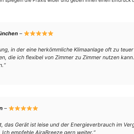
n spiegeln die Praxis wider und geben Ihnen einen Eindruck d
München
–
ng, in der eine herkömmliche Klimaanlage oft zu teuer
en, die ich flexibel von Zimmer zu Zimmer nutzen kann. 
n.“
n
–
t, das Gerät ist leise und der Energieverbrauch im Ver
. Ich empfehle AiraBreeze gern weiter.“