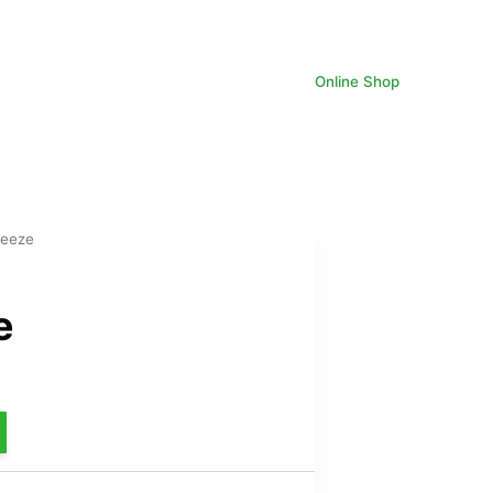
Online Shop
reeze
e
e
rix
ctuel