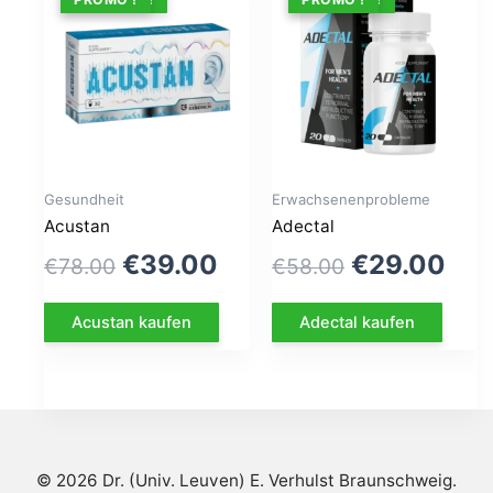
Gesundheit
Erwachsenenprobleme
Acustan
Adectal
Le
Le
Le
Le
€
39.00
€
29.00
€
78.00
€
58.00
prix
prix
prix
pri
Acustan kaufen
Adectal kaufen
initial
actuel
initial
act
était :
est :
était :
est 
€78.00.
€39.00.
€58.00.
€29
© 2026 Dr. (Univ. Leuven) E. Verhulst Braunschweig.