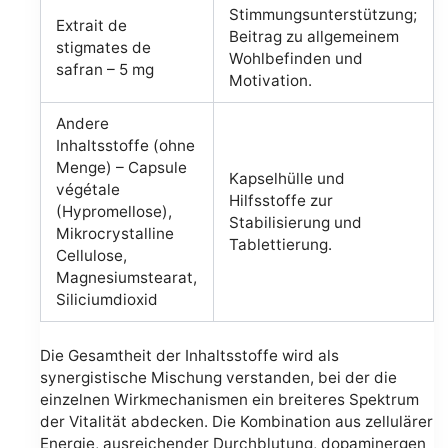
Stimmungsunterstützung;
Extrait de
Beitrag zu allgemeinem
stigmates de
Wohlbefinden und
safran – 5 mg
Motivation.
Andere
Inhaltsstoffe (ohne
Menge) – Capsule
Kapselhülle und
végétale
Hilfsstoffe zur
(Hypromellose),
Stabilisierung und
Mikrocrystalline
Tablettierung.
Cellulose,
Magnesiumstearat,
Siliciumdioxid
Die Gesamtheit der Inhaltsstoffe wird als
synergistische Mischung verstanden, bei der die
einzelnen Wirkmechanismen ein breiteres Spektrum
der Vitalität abdecken. Die Kombination aus zellulärer
Energie, ausreichender Durchblutung, dopaminergen