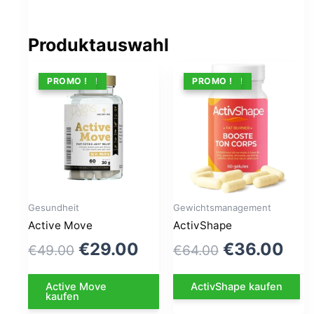
Produktauswahl
ANGEBOT !
PROMO !
ANGEBOT !
PROMO !
Gesundheit
Gewichtsmanagement
Active Move
ActivShape
Le
Le
Le
Le
€
29.00
€
36.00
€
49.00
€
64.00
prix
prix
prix
pri
Active Move
ActivShape kaufen
initial
actuel
initial
act
kaufen
était :
est :
était :
est 