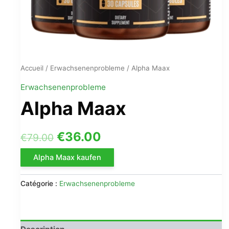
Accueil
/
Erwachsenenprobleme
/ Alpha Maax
Erwachsenenprobleme
Alpha Maax
Le
Le
€
36.00
€
79.00
prix
prix
Alpha Maax kaufen
initial
actuel
Catégorie :
Erwachsenenprobleme
était :
est :
€79.00.
€36.00.