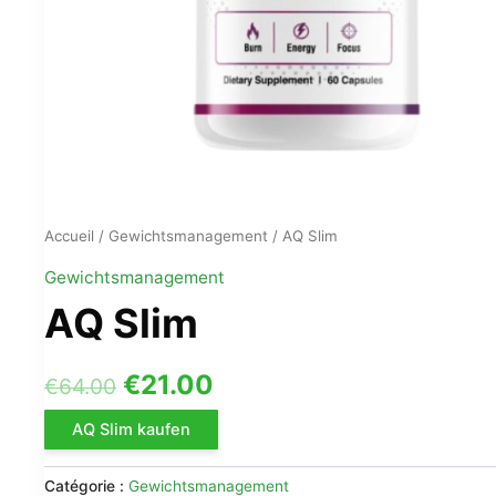
Accueil
/
Gewichtsmanagement
/ AQ Slim
Gewichtsmanagement
AQ Slim
Le
Le
€
21.00
€
64.00
prix
prix
AQ Slim kaufen
initial
actuel
Catégorie :
Gewichtsmanagement