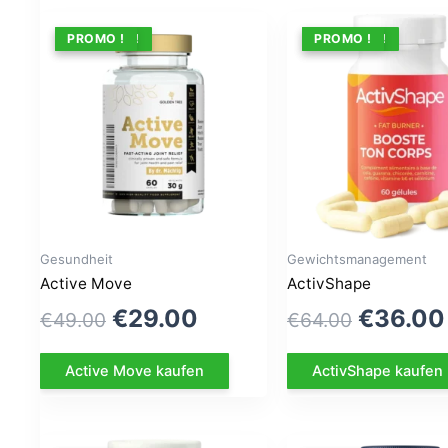
ANGEBOT !
PROMO !
ANGEBOT !
PROMO !
Gesundheit
Gewichtsmanagement
Active Move
ActivShape
Le
Le
Le
€
29.00
€
36.00
€
49.00
€
64.00
prix
prix
prix
Active Move kaufen
ActivShape kaufen
initial
actuel
initial
était :
est :
était :
€49.00.
€29.00.
€64.00