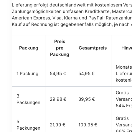
Lieferung erfolgt deutschlandweit mit kostenlosem Ver
Zahlungsmöglichkeiten umfassen Kreditkarte, Masterca
American Express, Visa, Klarna und PayPal; Ratenzahlu
Kauf auf Rechnung ist gegebenenfalls möglich, je nach 
Preis
Packung
pro
Gesamtpreis
Hinw
Packung
Monats
1 Packung
54,95 €
54,95 €
Lieferu
kostenl
Gratis
3
29,98 €
89,95 €
Versand
Packungen
54% Er
Gratis
5
21,99 €
109,95 €
Versand
Packungen
66% Er