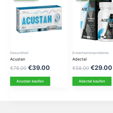
Gesundheit
Erwachsenenprobleme
Acustan
Adectal
Le
Le
Le
€
39.00
€
29.00
€
78.00
€
58.00
prix
prix
prix
Acustan kaufen
Adectal kaufen
initial
actuel
initial
était :
est :
était :
€78.00.
€39.00.
€58.00