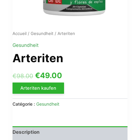
Accueil
/
Gesundheit
/ Arteriten
Gesundheit
Arteriten
Le
Le
€
49.00
€
98.00
prix
prix
Arteriten kaufen
initial
actuel
Catégorie :
Gesundheit
était :
est :
€98.00.
€49.00.
Description