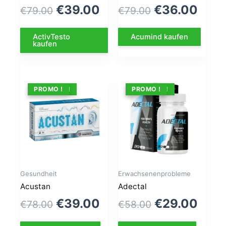
Le
Le
Le
Le
€
39.00
€
36.00
€
79.00
€
79.00
prix
prix
prix
prix
ActivTesto
Acumind kaufen
initial
actuel
initial
actu
kaufen
était :
est :
était :
est :
€79.00.
€39.00.
€79.00.
€36.
ANGEBOT !
PROMO !
ANGEBOT !
PROMO !
Gesundheit
Erwachsenenprobleme
Acustan
Adectal
Le
Le
Le
Le
€
39.00
€
29.00
€
78.00
€
58.00
prix
prix
prix
prix