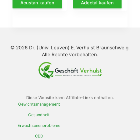
Acustan kaufen
Adectal kaufen
initial
actuel
initial
actu
était :
est :
était :
est :
€78.00.
€39.00.
€58.00.
€29.
© 2026 Dr. (Univ. Leuven) E. Verhulst Braunschweig.
Alle Rechte vorbehalten.
Diese Website kann Affiliate-Links enthalten.
Gewichtsmanagement
Gesundheit
Erwachsenenprobleme
CBD