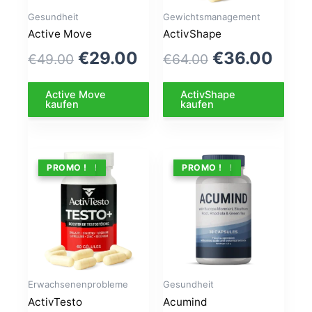
Gesundheit
Gewichtsmanagement
Active Move
ActivShape
Le
Le
Le
Le
€
29.00
€
36.00
€
49.00
€
64.00
prix
prix
prix
prix
Active Move
ActivShape
initial
actuel
initial
actu
kaufen
kaufen
était :
est :
était :
est :
€49.00.
€29.00.
€64.00.
€36.
ANGEBOT !
PROMO !
ANGEBOT !
PROMO !
Erwachsenenprobleme
Gesundheit
ActivTesto
Acumind