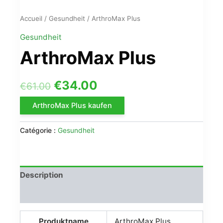
Accueil
/
Gesundheit
/ ArthroMax Plus
Gesundheit
ArthroMax Plus
Le
Le
€
34.00
€
61.00
prix
prix
ArthroMax Plus kaufen
initial
actuel
Catégorie :
Gesundheit
était :
est :
€61.00.
€34.00.
Description
Avis (0)
Produktname
ArthroMax Plus