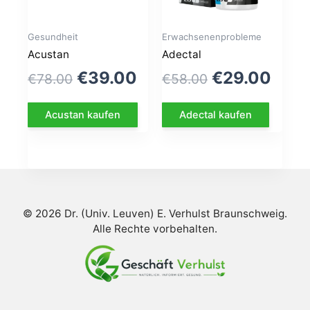
Gesundheit
Erwachsenenprobleme
Acustan
Adectal
Le
Le
Le
Le
€
39.00
€
29.00
€
78.00
€
58.00
prix
prix
prix
prix
Acustan kaufen
Adectal kaufen
initial
actuel
initial
actu
était :
est :
était :
est :
€78.00.
€39.00.
€58.00.
€29.
© 2026 Dr. (Univ. Leuven) E. Verhulst Braunschweig.
Alle Rechte vorbehalten.