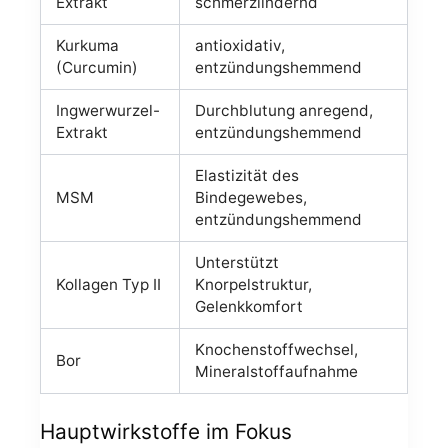
Extrakt
schmerzlindernd
Kurkuma
antioxidativ,
(Curcumin)
entzündungshemmend
Ingwerwurzel-
Durchblutung anregend,
Extrakt
entzündungshemmend
Elastizität des
MSM
Bindegewebes,
entzündungshemmend
Unterstützt
Kollagen Typ II
Knorpelstruktur,
Gelenkkomfort
Knochenstoffwechsel,
Bor
Mineralstoffaufnahme
Hauptwirkstoffe im Fokus