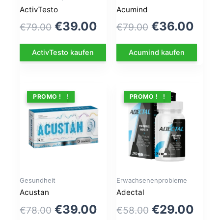
ActivTesto
Acumind
Le
Le
Le
Le
€
39.00
€
36.00
€
79.00
€
79.00
prix
prix
prix
prix
ActivTesto kaufen
Acumind kaufen
initial
actuel
initial
actu
était :
est :
était :
est :
€79.00.
€39.00.
€79.00.
€36.
ANGEBOT !
PROMO !
ANGEBOT !
PROMO !
Gesundheit
Erwachsenenprobleme
Acustan
Adectal
Le
Le
Le
Le
€
39.00
€
29.00
€
78.00
€
58.00