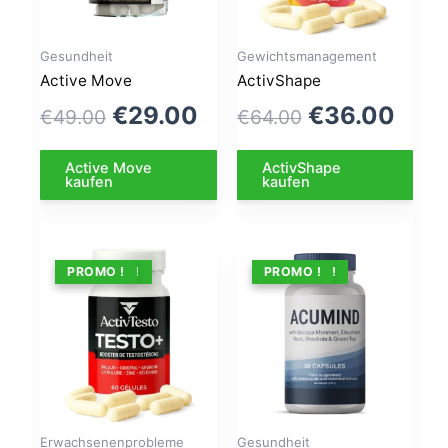
Gesundheit
Gewichtsmanagement
Active Move
ActivShape
Le
Le
Le
Le
€
29.00
€
36.00
€
49.00
€
64.00
prix
prix
prix
prix
Active Move
ActivShape
initial
actuel
initial
actu
kaufen
kaufen
était :
est :
était :
est :
€49.00.
€29.00.
€64.00.
€36.
ANGEBOT !
PROMO !
ANGEBOT !
PROMO !
Erwachsenenprobleme
Gesundheit