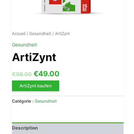
Accueil
/
Gesundheit
/ ArtiZynt
Gesundheit
ArtiZynt
Le
Le
€
49.00
€
98.00
prix
prix
ArtiZynt kaufen
initial
actuel
Catégorie :
Gesundheit
était :
est :
€98.00.
€49.00.
Description