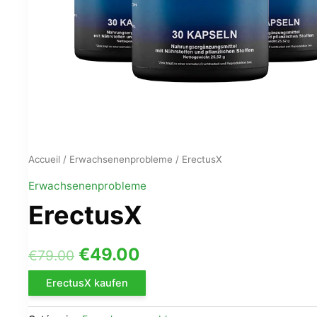
Accueil
/
Erwachsenenprobleme
/ ErectusX
Erwachsenenprobleme
ErectusX
Le
Le
€
49.00
€
79.00
prix
prix
ErectusX kaufen
initial
actuel