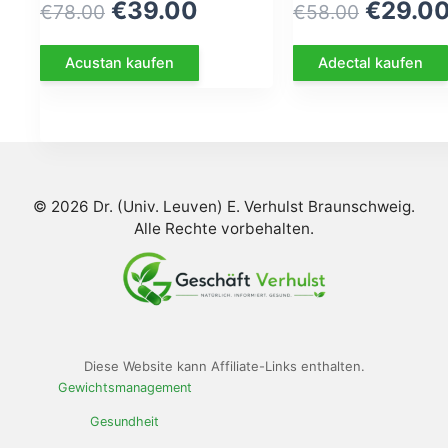
Le
Le
Le
€
39.00
€
29.0
€
78.00
€
58.00
prix
prix
prix
Acustan kaufen
Adectal kaufen
initial
actuel
initial
était :
est :
était :
€78.00.
€39.00.
€58.00
© 2026 Dr. (Univ. Leuven) E. Verhulst Braunschweig.
Alle Rechte vorbehalten.
Diese Website kann Affiliate-Links enthalten.
Gewichtsmanagement
Gesundheit