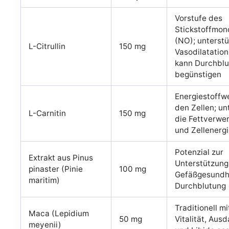
Vorstufe des
Stickstoffmon
(NO); unterstü
L-Citrullin
150 mg
Vasodilatatio
kann Durchbl
begünstigen
Energiestoffw
den Zellen; un
L-Carnitin
150 mg
die Fettverwe
und Zellenerg
Potenzial zur
Extrakt aus Pinus
Unterstützung
pinaster (Pinie
100 mg
Gefäßgesundh
maritim)
Durchblutung
Traditionell mi
Maca (Lepidium
50 mg
Vitalität, Aus
meyenii)