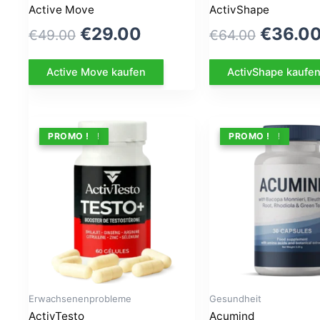
Active Move
ActivShape
Le
Le
Le
€
29.00
€
36.0
€
49.00
€
64.00
prix
prix
prix
Active Move kaufen
ActivShape kaufe
initial
actuel
initial
était :
est :
était :
€49.00.
€29.00.
€64.00
ANGEBOT !
PROMO !
ANGEBOT !
PROMO !
Erwachsenenprobleme
Gesundheit
ActivTesto
Acumind