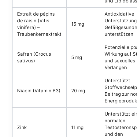
und Libido ass
Extrait de pépins
Antioxidative
de raisin (Vitis
Unterstützung
15 mg
vinifera) –
Gefäßgesundh
Traubenkernextrakt
unterstützen
Potenzielle po
Safran (Crocus
Wirkung auf 
5 mg
sativus)
und sexuelles
Verlangen
Unterstützt
Stoffwechselp
Niacin (Vitamin B3)
20 mg
Beitrag zur n
Energieproduk
Unterstützt ei
normalen
Zink
11 mg
Testosteronsp
und den