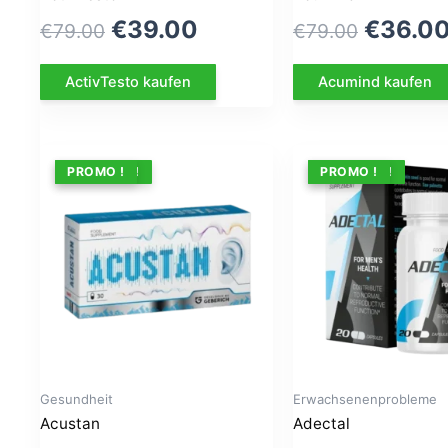
Le
Le
Le
€
39.00
€
36.0
€
79.00
€
79.00
prix
prix
prix
ActivTesto kaufen
Acumind kaufen
initial
actuel
initial
était :
est :
était :
€79.00.
€39.00.
€79.00
ANGEBOT !
PROMO !
ANGEBOT !
PROMO !
Gesundheit
Erwachsenenprobleme
Acustan
Adectal