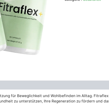
était :
es
€74.00.
€3
tzung für Beweglichkeit und Wohlbefinden im Alltag. Fitraflex
undheit zu unterstützen, Ihre Regeneration zu fördern und d