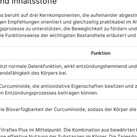
 Inhaltsstoffe
us beruht auf drei Kernkomponenten, die aufeinander abgesti
gen Empfehlungen orientiert und gleichzeitig praktikabel im Al
prozesse zu unterstützen, die Beweglichkeit zu fördern und
e Funktionsweise der wichtigsten Bestandteile erläutert und ih
Funktion
ützt normale Gelenkfunktion, wirkt entzündungshemmend und 
andsfähigkeit des Körpers bei.
 Curcuminoide, die antioxidative Eigenschaften besitzen und 
n Entzündungsprozesses beitragen können.
ie Bioverfügbarkeit der Curcuminoide, sodass der Körper die 
Fitraflex Plus im Mittelpunkt. Die Kombination aus bewährte
ine effektive Nutzung der Substanzen im Körper. Die Tagesdo