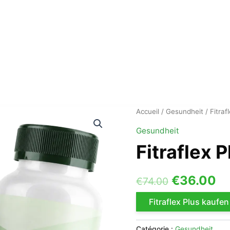
Accueil
/
Gesundheit
/ Fitraf
Gesundheit
Fitraflex P
Le
Le
€
36.00
€
74.00
prix
pr
Fitraflex Plus kaufen
initial
ac
Catégorie :
Gesundheit