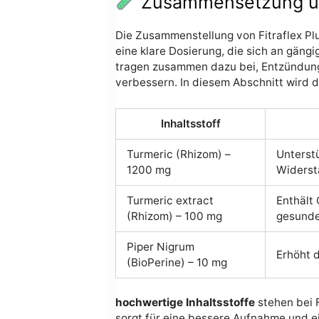
Zusammensetzung und
Die Zusammenstellung von Fitraflex Pl
eine klare Dosierung, die sich an gängi
tragen zusammen dazu bei, Entzündungs
verbessern. In diesem Abschnitt wird di
Inhaltsstoff
Turmeric (Rhizom) –
Unterst
1200 mg
Widerst
Turmeric extract
Enthält
(Rhizom) – 100 mg
gesunde
Piper Nigrum
Erhöht d
(BioPerine) – 10 mg
hochwertige Inhaltsstoffe
stehen bei 
sorgt für eine bessere Aufnahme und e