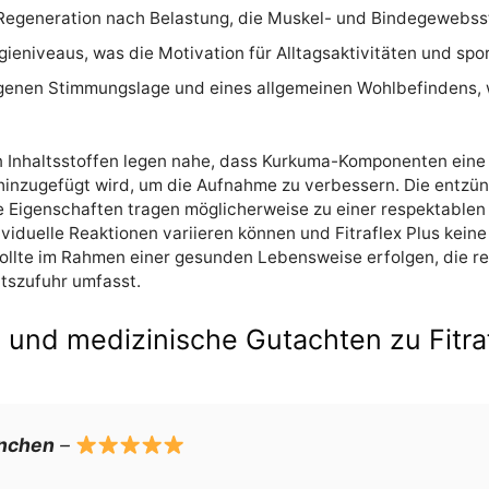
 Regeneration nach Belastung, die Muskel- und Bindegewebsst
gieniveaus, was die Motivation für Alltagsaktivitäten und spor
enen Stimmungslage und eines allgemeinen Wohlbefindens, wa
n Inhaltsstoffen legen nahe, dass Kurkuma-Komponenten eine
hinzugefügt wird, um die Aufnahme zu verbessern. Die entz
e Eigenschaften tragen möglicherweise zu einer respektable
ndividuelle Reaktionen variieren können und Fitraflex Plus k
 sollte im Rahmen einer gesunden Lebensweise erfolgen, die
tszufuhr umfasst.
nd medizinische Gutachten zu Fitraf
ünchen
–