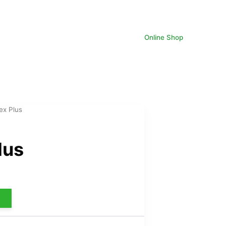
Online Shop
lex Plus
lus
ix
tuel