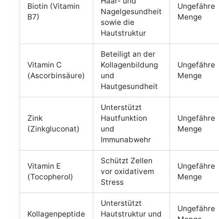
Haar- und
Biotin (Vitamin
Ungefähre
Nagelgesundheit
B7)
Menge
sowie die
Hautstruktur
Beteiligt an der
Vitamin C
Kollagenbildung
Ungefähre
(Ascorbinsäure)
und
Menge
Hautgesundheit
Unterstützt
Zink
Hautfunktion
Ungefähre
(Zinkgluconat)
und
Menge
Immunabwehr
Schützt Zellen
Vitamin E
Ungefähre
vor oxidativem
(Tocopherol)
Menge
Stress
Unterstützt
Ungefähre
Kollagenpeptide
Hautstruktur und