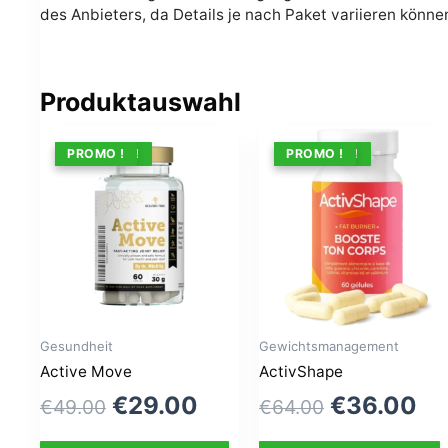
des Anbieters, da Details je nach Paket variieren könne
Produktauswahl
ANGEBOT !
PROMO !
ANGEBOT !
PROMO !
Gesundheit
Gewichtsmanagement
Active Move
ActivShape
Le
Le
Le
Le
€
29.00
€
36.00
€
49.00
€
64.00
prix
prix
prix
pr