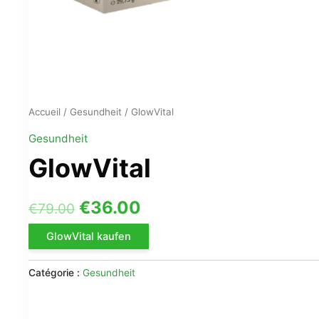
Accueil
/
Gesundheit
/ GlowVital
Gesundheit
GlowVital
Le
Le
€
36.00
€
79.00
prix
prix
GlowVital kaufen
initial
actuel
Catégorie :
Gesundheit
était :
est :
€79.00.
€36.00.