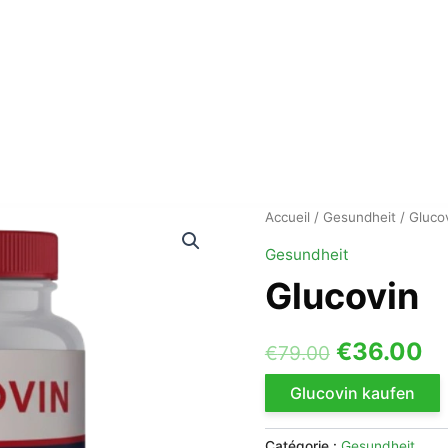
Accueil
/
Gesundheit
/ Gluco
Gesundheit
Glucovin
Le
L
€
36.00
€
79.00
prix
pr
Glucovin kaufen
initial
ac
Catégorie :
Gesundheit