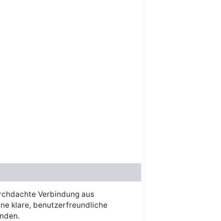
t :
36.00.
durchdachte Verbindung aus
ne klare, benutzerfreundliche
inden.