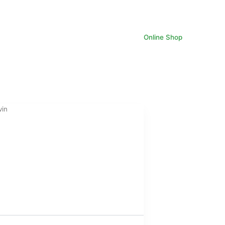
Online Shop
vin
e
ix
tuel