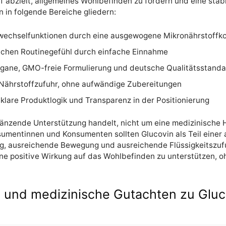
uf abzielt, allgemeines Wohlbefinden zu fördern und eine stabi
 in folgende Bereiche gliedern:
fwechselfunktionen durch eine ausgewogene Mikronährstoffk
lichen Routinegefühl durch einfache Einnahme
vegane, GMO-freie Formulierung und deutsche Qualitätsstand
n Nährstoffzufuhr, ohne aufwändige Zubereitungen
 klare Produktlogik und Transparenz in der Positionierung
ergänzende Unterstützung handelt, nicht um eine medizinische
Konsumentinnen und Konsumenten sollten Glucovin als Teil ei
g, ausreichende Bewegung und ausreichende Flüssigkeitszufu
eine positive Wirkung auf das Wohlbefinden zu unterstützen, 
nd medizinische Gutachten zu Gluc