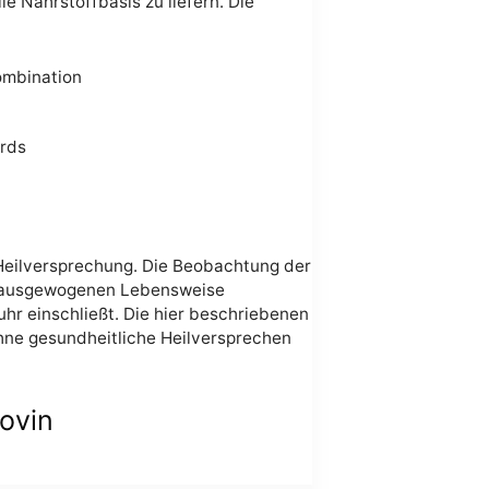
le Nährstoffbasis zu liefern. Die
ombination
ards
 Heilversprechung. Die Beobachtung der
ner ausgewogenen Lebensweise
hr einschließt. Die hier beschriebenen
ohne gesundheitliche Heilversprechen
ovin