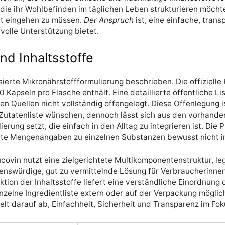
die ihr Wohlbefinden im täglichen Leben strukturieren möchte
tät eingehen zu müssen.
Der Anspruch
ist, eine einfache, trans
volle Unterstützung bietet.
 Inhaltsstoffe
ierte Mikronährstoffformulierung beschrieben. Die offizielle
pseln pro Flasche enthält. Eine detaillierte öffentliche List
 Quellen nicht vollständig offengelegt. Diese Offenlegung i
Zutatenliste wünschen, dennoch lässt sich aus den vorhanden
erung setzt, die einfach in den Alltag zu integrieren ist. Die
te Mengenangaben zu einzelnen Substanzen bewusst nicht im 
covin nutzt eine zielgerichtete Multikomponentenstruktur, l
uenswürdige, gut zu vermittelnde Lösung für Verbraucherinne
tion der Inhaltsstoffe liefert eine verständliche Einordnun
inzelne Ingredientliste extern oder auf der Verpackung möglic
elt darauf ab, Einfachheit, Sicherheit und Transparenz im Fok