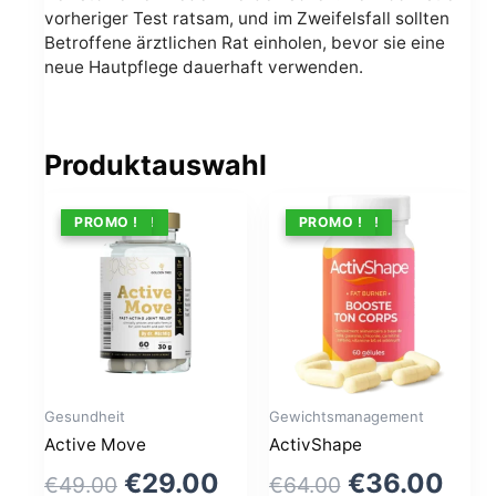
vorheriger Test ratsam, und im Zweifelsfall sollten
Betroffene ärztlichen Rat einholen, bevor sie eine
neue Hautpflege dauerhaft verwenden.
Produktauswahl
ANGEBOT !
PROMO !
ANGEBOT !
PROMO !
Gesundheit
Gewichtsmanagement
Active Move
ActivShape
Le
Le
Le
Le
€
29.00
€
36.00
€
49.00
€
64.00