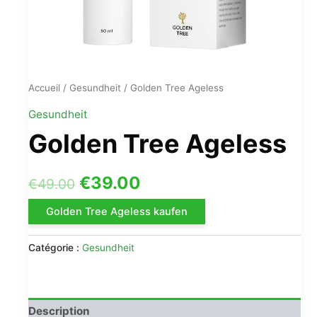
Accueil
/
Gesundheit
/ Golden Tree Ageless
Gesundheit
Golden Tree Ageless
Le
Le
€
39.00
€
49.00
prix
prix
Golden Tree Ageless kaufen
initial
actuel
Catégorie :
Gesundheit
était :
est :
€49.00.
€39.00.
Description