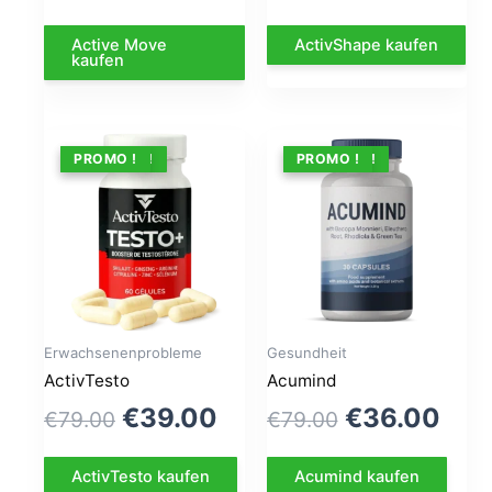
prix
prix
prix
prix
Active Move
ActivShape kaufen
initial
actuel
initial
act
kaufen
était :
est :
était :
est 
€49.00.
€29.00.
€64.00.
€36
ANGEBOT !
PROMO !
ANGEBOT !
PROMO !
Erwachsenenprobleme
Gesundheit
ActivTesto
Acumind
Le
Le
Le
Le
€
39.00
€
36.00
€
79.00
€
79.00
prix
prix
prix
prix
ActivTesto kaufen
Acumind kaufen
initial
actuel
initial
act