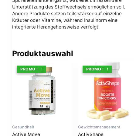
Spurenelemente ergänzt, was eine umfassendere
Unterstützung des Stoffwechsels ermöglichen soll.
Andere Produkte setzen teils stärker auf einzelne
Kräuter oder Vitamine, während Insulinorm eine
integrierte Herangehensweise verfolgt.
Produktauswahl
ANGEBOT !
PROMO !
ANGEBOT !
PROMO !
Gesundheit
Gewichtsmanagement
Active Move
ActivShape