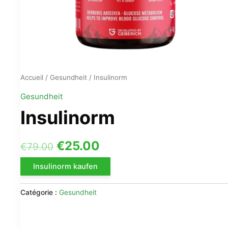
Accueil
/
Gesundheit
/ Insulinorm
Gesundheit
Insulinorm
Le
Le
€
25.00
€
79.00
prix
prix
Insulinorm kaufen
initial
actuel
Catégorie :
Gesundheit
était :
est :
€79.00.
€25.00.