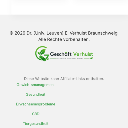
était :
est :
était :
est
€78.00.
€39.00.
€58.00.
€2
© 2026 Dr. (Univ. Leuven) E. Verhulst Braunschweig.
Alle Rechte vorbehalten.
Diese Website kann Affiliate-Links enthalten.
Gewichtsmanagement
Gesundheit
Erwachsenenprobleme
CBD
Tiergesundheit