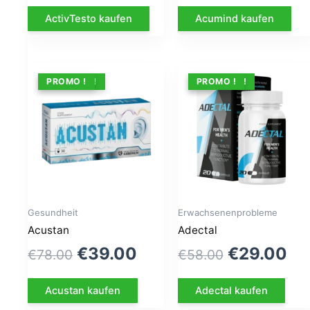
prix
prix
prix
pri
ActivTesto kaufen
Acumind kaufen
initial
actuel
initial
ac
était :
est :
était :
est
€79.00.
€39.00.
€79.00.
€3
ANGEBOT !
PROMO !
ANGEBOT !
PROMO !
Gesundheit
Erwachsenenprobleme
Acustan
Adectal
Le
Le
Le
Le
€
39.00
€
29.00
€
78.00
€
58.00
prix
prix
prix
pri
Acustan kaufen
Adectal kaufen
initial
actuel
initial
ac