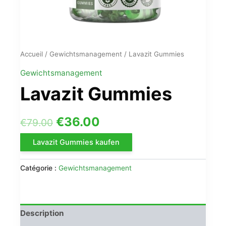
Accueil
/
Gewichtsmanagement
/ Lavazit Gummies
Gewichtsmanagement
Lavazit Gummies
Le
Le
€
36.00
€
79.00
prix
prix
Lavazit Gummies kaufen
initial
actuel
Catégorie :
Gewichtsmanagement
était :
est :
€79.00.
€36.00.
Description