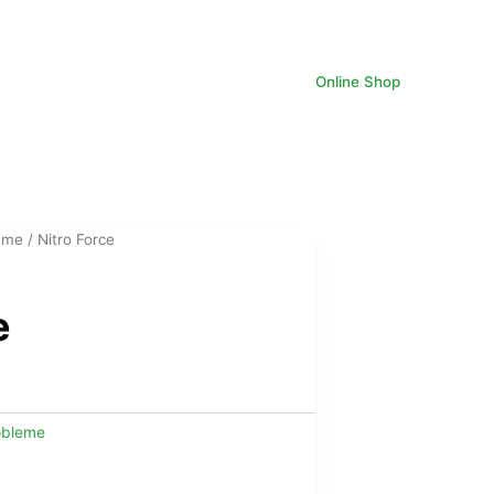
Online Shop
eme
/ Nitro Force
e
e
ix
obleme
tuel