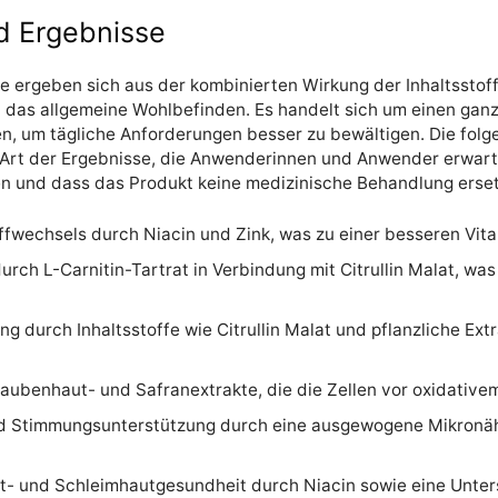
d Ergebnisse
rce ergeben sich aus der kombinierten Wirkung der Inhaltsstof
 das allgemeine Wohlbefinden. Es handelt sich um einen ganz
n, um tägliche Anforderungen besser zu bewältigen. Die fol
Art der Ergebnisse, die Anwenderinnen und Anwender erwarte
nen und dass das Produkt keine medizinische Behandlung erset
fwechsels durch Niacin und Zink, was zu einer besseren Vital
rch L-Carnitin-Tartrat in Verbindung mit Citrullin Malat, was
g durch Inhaltsstoffe wie Citrullin Malat und pflanzliche Ex
raubenhaut- und Safranextrakte, die die Zellen vor oxidative
d Stimmungsunterstützung durch eine ausgewogene Mikronähr
ut- und Schleimhautgesundheit durch Niacin sowie eine Unt