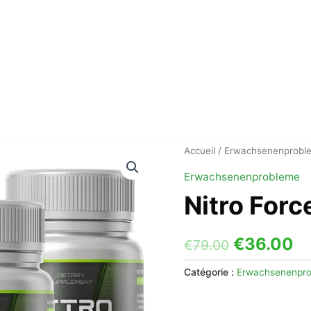
Accueil
/
Erwachsenenprobl
Erwachsenenprobleme
Nitro Forc
Le
L
€
36.00
€
79.00
prix
pr
Catégorie :
Erwachsenenpr
initial
ac