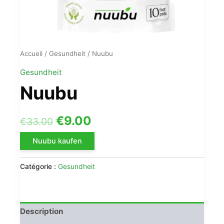
Accueil
/
Gesundheit
/ Nuubu
Gesundheit
Nuubu
Le
Le
€
9.00
€
33.00
prix
prix
Nuubu kaufen
initial
actuel
Catégorie :
Gesundheit
était :
est :
€33.00.
€9.00.
Description