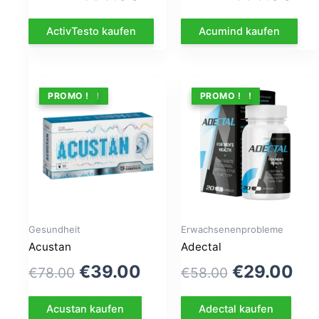
prix
prix
prix
pri
ActivTesto kaufen
Acumind kaufen
initial
actuel
initial
act
était :
est :
était :
est
€79.00.
€39.00.
€79.00.
€3
ANGEBOT !
PROMO !
ANGEBOT !
PROMO !
Gesundheit
Erwachsenenprobleme
Acustan
Adectal
Le
Le
Le
Le
€
39.00
€
29.00
€
78.00
€
58.00
prix
prix
prix
pri
Acustan kaufen
Adectal kaufen
initial
actuel
initial
act