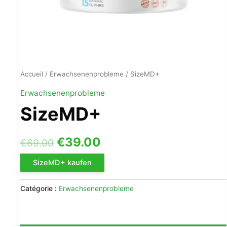
Accueil
/
Erwachsenenprobleme
/ SizeMD+
Erwachsenenprobleme
SizeMD+
Le
Le
€
39.00
€
69.00
prix
prix
SizeMD+ kaufen
initial
actuel
Catégorie :
Erwachsenenprobleme
était :
est :
€69.00.
€39.00.