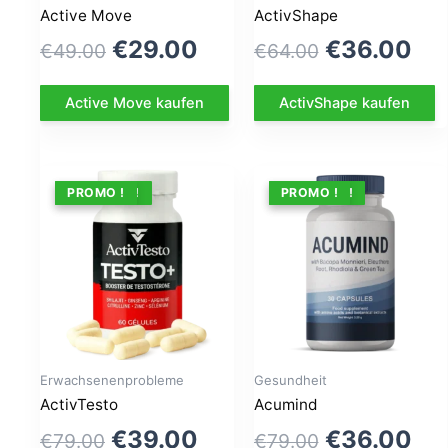
Active Move
ActivShape
Le
Le
Le
Le
€
29.00
€
36.00
€
49.00
€
64.00
prix
prix
prix
pri
Active Move kaufen
ActivShape kaufen
initial
actuel
initial
act
était :
est :
était :
est
€49.00.
€29.00.
€64.00.
€3
ANGEBOT !
PROMO !
ANGEBOT !
PROMO !
Erwachsenenprobleme
Gesundheit
ActivTesto
Acumind
Le
Le
Le
Le
€
39.00
€
36.00
€
79.00
€
79.00