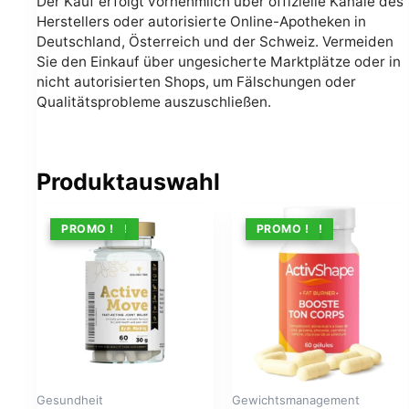
Der Kauf erfolgt vornehmlich über offizielle Kanäle des
Herstellers oder autorisierte Online-Apotheken in
Deutschland, Österreich und der Schweiz. Vermeiden
Sie den Einkauf über ungesicherte Marktplätze oder in
nicht autorisierten Shops, um Fälschungen oder
Qualitätsprobleme auszuschließen.
Produktauswahl
ANGEBOT !
PROMO !
ANGEBOT !
PROMO !
Gesundheit
Gewichtsmanagement