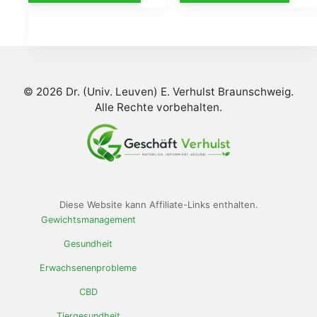
était :
est :
était :
est
€78.00.
€39.00.
€58.00.
€2
© 2026 Dr. (Univ. Leuven) E. Verhulst Braunschweig.
Alle Rechte vorbehalten.
Diese Website kann Affiliate-Links enthalten.
Gewichtsmanagement
Gesundheit
Erwachsenenprobleme
CBD
Tiergesundheit