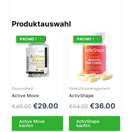
Produktauswahl
ANGEBOT !
PROMO !
ANGEBOT !
PROMO !
Gesundheit
Gewichtsmanagement
Active Move
ActivShape
Le
Le
Le
Le
€
29.00
€
36.00
€
49.00
€
64.00
prix
prix
prix
prix
Active Move
ActivShape
initial
actuel
initial
actu
kaufen
kaufen