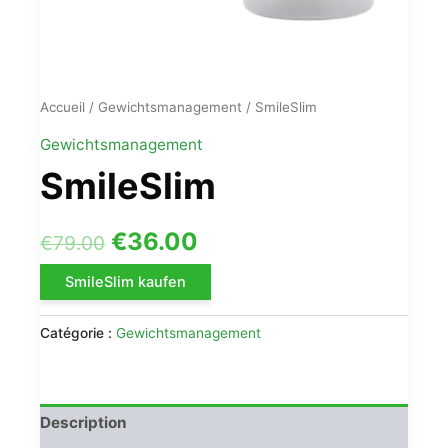
Accueil
/
Gewichtsmanagement
/ SmileSlim
Gewichtsmanagement
SmileSlim
Le
Le
€
36.00
€
79.00
prix
prix
SmileSlim kaufen
initial
actuel
Catégorie :
Gewichtsmanagement
était :
est :
€79.00.
€36.00.
Description