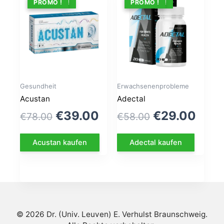
ANGEBOT !
PROMO !
ANGEBOT !
PROMO !
Gesundheit
Erwachsenenprobleme
Acustan
Adectal
Le
Le
Le
Le
€
39.00
€
29.00
€
78.00
€
58.00
prix
prix
prix
prix
Acustan kaufen
Adectal kaufen
initial
actuel
initial
actu
était :
est :
était :
est :
€78.00.
€39.00.
€58.00.
€29.
© 2026 Dr. (Univ. Leuven) E. Verhulst Braunschweig.