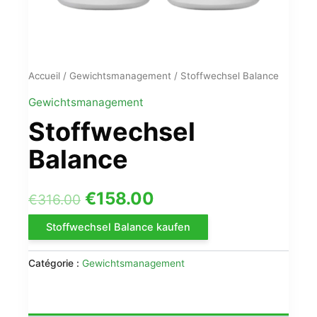
Accueil
/
Gewichtsmanagement
/ Stoffwechsel Balance
Gewichtsmanagement
Stoffwechsel
Balance
Le
Le
€
158.00
€
316.00
prix
prix
Stoffwechsel Balance kaufen
initial
actuel
Catégorie :
Gewichtsmanagement
était :
est :
€316.00.
€158.00.