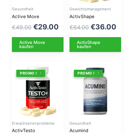
Gesundheit
Gewichtsmanagement
Active Move
ActivShape
Le
Le
Le
Le
€
29.00
€
36.00
€
49.00
€
64.00
prix
prix
prix
prix
Active Move
ActivShape
initial
actuel
initial
actu
kaufen
kaufen
était :
est :
était :
est :
€49.00.
€29.00.
€64.00.
€36.
ANGEBOT !
PROMO !
ANGEBOT !
PROMO !
Erwachsenenprobleme
Gesundheit
ActivTesto
Acumind