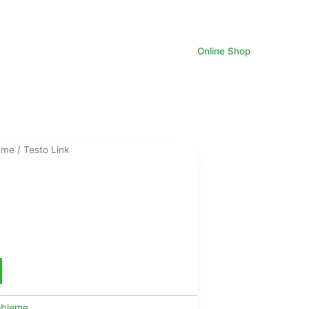
Online Shop
eme
/ Testo Link
e
ix
tuel
obleme