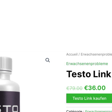
Accueil
/
Erwachsenenprobl
Erwachsenenprobleme
Testo Link
Le
L
€
36.00
€
79.00
prix
pr
Testo Link kaufen
initial
ac
Catégorie :
Erwachsenenpr