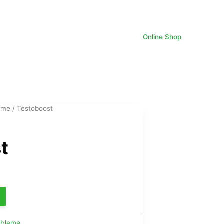
Online Shop
eme
/ Testoboost
t
e
ix
tuel
obleme