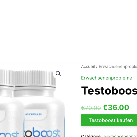
Accueil
/
Erwachsenenprobl
Erwachsenenprobleme
Testoboos
Le
L
€
36.00
€
79.00
prix
pr
Testoboost kaufen
initial
ac
Catégorie :
Erwachsenenpr