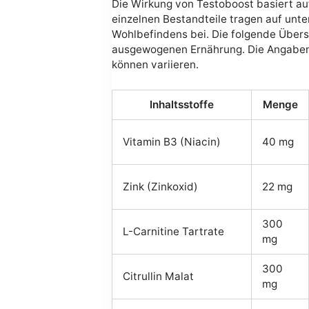
Die Wirkung von Testoboost basiert auf
einzelnen Bestandteile tragen auf unt
Wohlbefindens bei. Die folgende Übersi
ausgewogenen Ernährung. Die Angaben b
können variieren.
Inhaltsstoffe
Menge
Vitamin B3 (Niacin)
40 mg
Zink (Zinkoxid)
22 mg
300
L-Carnitine Tartrate
mg
300
Citrullin Malat
mg