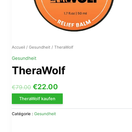
Accueil
/
Gesundheit
/ TheraWolf
Gesundheit
TheraWolf
Le
Le
€
22.00
€
79.00
prix
prix
TheraWolf kaufen
initial
actuel
Catégorie :
Gesundheit
était :
est :
€79.00.
€22.00.