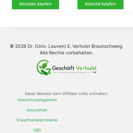
Acustan kaufen
Adectal kaufen
initial
actuel
initial
ac
était :
est :
était :
est
€78.00.
€39.00.
€58.00.
€2
© 2026 Dr. (Univ. Leuven) E. Verhulst Braunschweig.
Alle Rechte vorbehalten.
Diese Website kann Affiliate-Links enthalten.
Gewichtsmanagement
Gesundheit
Erwachsenenprobleme
CBD