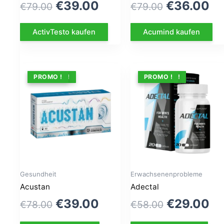
Le
Le
Le
Le
€
39.00
€
36.00
€
79.00
€
79.00
prix
prix
prix
pr
ActivTesto kaufen
Acumind kaufen
initial
actuel
initial
ac
était :
est :
était :
est
€79.00.
€39.00.
€79.00.
€3
ANGEBOT !
PROMO !
ANGEBOT !
PROMO !
Gesundheit
Erwachsenenprobleme
Acustan
Adectal
Le
Le
Le
Le
€
39.00
€
29.00
€
78.00
€
58.00
prix
prix
prix
pr