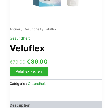
Accueil
/
Gesundheit
/ Veluflex
Gesundheit
Veluflex
Le
Le
€
36.00
€
79.00
prix
prix
Veluflex kaufen
initial
actuel
Catégorie :
Gesundheit
était :
est :
€79.00.
€36.00.
Description