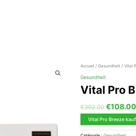
Accueil
/
Gesundheit
/ Vital 
Gesundheit
Vital Pro 
Le
€
108.0
€
302.00
prix
Vital Pro Breeze kau
initial
Catégorie :
Gesundheit