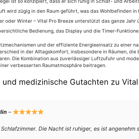
gel ist so konzipiert, dass er sich ruhig in Schlaf- und Arbei
Luft wird zügig in den Raum geführt, was das Wohlbefinden i
r oder Winter – Vital Pro Breeze unterstützt das ganze Jahr
bersichtliche Bedienung, das Display und die Timer-Funktione
utzmechanismen und der effiziente Energieeinsatz zu einer n
rschied in der Alltagskomfort, insbesondere in Räumen, die 
en. Die Kombination aus zuverlässiger Luftzufuhr und moder
einer verbesserten Raumatmosphäre beitragen.
nd medizinische Gutachten zu Vital
lin
–
 Schlafzimmer. Die Nacht ist ruhiger, es ist angenehm st