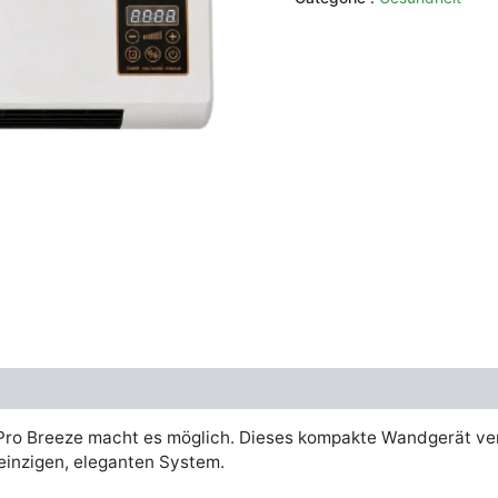
était :
€302.00
 Pro Breeze macht es möglich. Dieses kompakte Wandgerät v
inzigen, eleganten System.