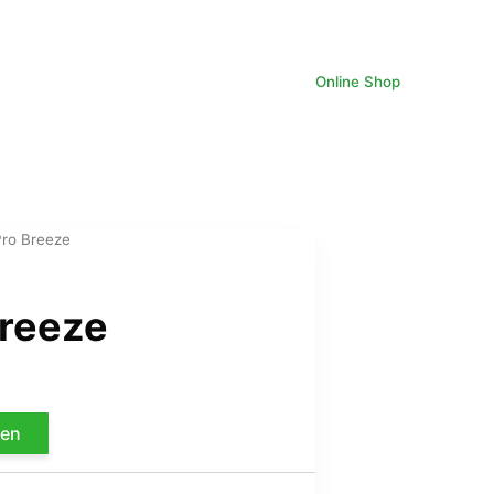
Online Shop
Pro Breeze
Breeze
Le
0
prix
fen
actuel