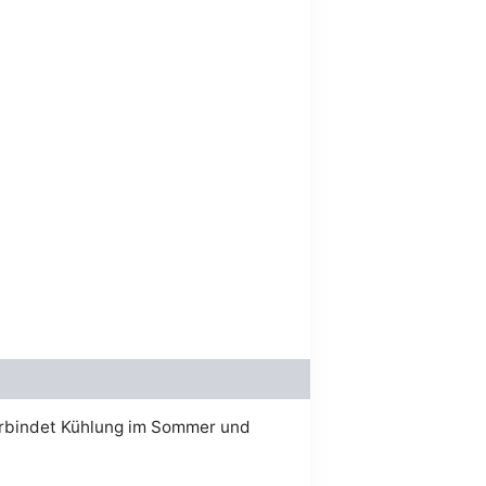
est :
.
€108.00.
erbindet Kühlung im Sommer und