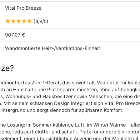
Vital Pro Breeze
(4,8/5)
907,07 €
Wandmontierte Heiz-/Ventilations-Einheit
eze?
andmontiertes 2-in-1-Gerät, das sowohl als Ventilator für kühl
sich an Haushalte, die Platz sparen möchten, ohne auf behag
es, Wohnungs- und Hausbesitzer sowie Menschen, die eine dis
 Mit seinem schlanken Design integriert sich Vital Pro Breeze
m Hintergrund und sorgt dennoch für spürbaren Komfort.
nahe Lösung: Im Sommer kühlende Luft, im Winter Wärme – alles
äche, reduziert clutter und schafft Platz für andere Einricht
element, einer übersichtlichen Anzeige und der Möglichkeit,