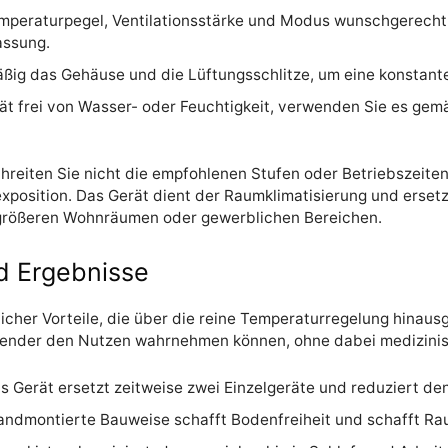
emperaturpegel, Ventilationsstärke und Modus wunschgerecht
assung.
ßig das Gehäuse und die Lüftungsschlitze, um eine konstante 
rät frei von Wasser- oder Feuchtigkeit, verwenden Sie es gem
eiten Sie nicht die empfohlenen Stufen oder Betriebszeiten.
exposition. Das Gerät dient der Raumklimatisierung und erset
 größeren Wohnräumen oder gewerblichen Bereichen.
d Ergebnisse
tlicher Vorteile, die über die reine Temperaturregelung hinau
nwender den Nutzen wahrnehmen können, ohne dabei medizin
s Gerät ersetzt zeitweise zwei Einzelgeräte und reduziert de
andmontierte Bauweise schafft Bodenfreiheit und schafft Rau