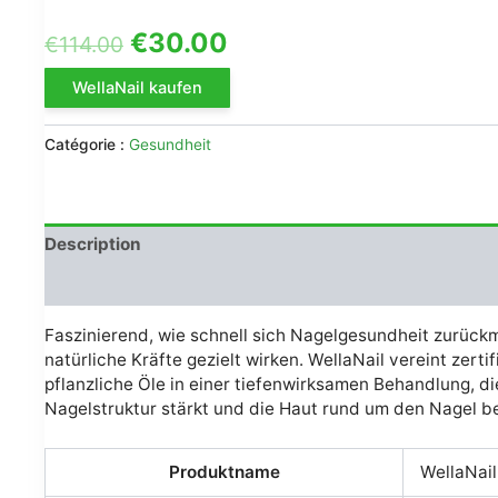
Le
Le
€
30.00
€
114.00
prix
prix
WellaNail kaufen
initial
actuel
Catégorie :
Gesundheit
était :
est :
€114.00.
€30.00.
Description
Avis (0)
Faszinierend, wie schnell sich Nagelgesundheit zurüc
natürliche Kräfte gezielt wirken. WellaNail vereint zerti
pflanzliche Öle in einer tiefenwirksamen Behandlung, d
Nagelstruktur stärkt und die Haut rund um den Nagel be
Produktname
WellaNail