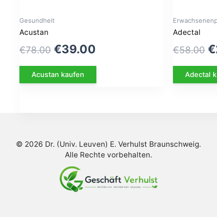
Gesundheit
Erwachsenenp
Acustan
Adectal
Le
Le
L
€
39.00
€
€
78.00
€
58.00
prix
prix
p
Acustan kaufen
Adectal 
initial
actuel
in
était :
est :
ét
€78.00.
€39.00.
€
© 2026 Dr. (Univ. Leuven) E. Verhulst Braunschweig.
Alle Rechte vorbehalten.