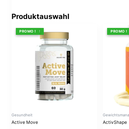
Produktauswahl
ANGEBOT !
PROMO !
ANGEBOT
PROMO !
Gesundheit
Gewichtsman
Active Move
ActivShape