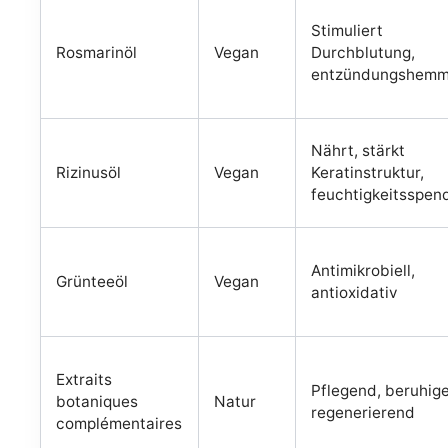
Stimuliert
Rosmarinöl
Vegan
Durchblutung,
entzündungshem
Nährt, stärkt
Rizinusöl
Vegan
Keratinstruktur,
feuchtigkeitsspe
Antimikrobiell,
Grünteeöl
Vegan
antioxidativ
Extraits
Pflegend, beruhig
botaniques
Natur
regenerierend
complémentaires